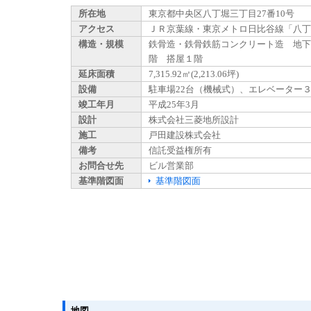
所在地
東京都中央区八丁堀三丁目27番10号
アクセス
ＪＲ京葉線・東京メトロ日比谷線「八丁
構造・規模
鉄骨造・鉄骨鉄筋コンクリート造 地下
階 搭屋１階
延床面積
7,315.92㎡(2,213.06坪)
設備
駐車場22台（機械式）、エレベーター
竣工年月
平成25年3月
設計
株式会社三菱地所設計
施工
戸田建設株式会社
備考
信託受益権所有
お問合せ先
ビル営業部
基準階図面
基準階図面
地図